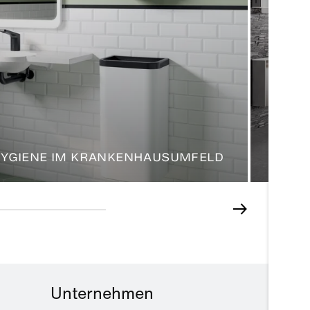
VIER 
 HYGIENE IM KRANKENHAUSUMFELD
SANI
Unternehmen