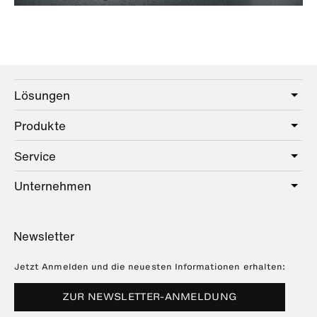
Lösungen
Produkte
Care
Public
Service
Sanitär
Hotel
Beschläge
Unternehmen
Serviceangebot
Education
Online-Katalog
Planung & Beratung
Über HEWI
Home
Händlersuche
Newsletter
Seminare
Referenzen
Broschüren & Kataloge
Presse
Jetzt Anmelden und die neuesten Informationen erhalten:
Downloads
Messetermine
ZUR NEWSLETTER-ANMELDUNG
Häufig gestellte Fragen
Nachhaltigkeit