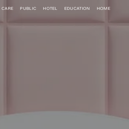
CARE
PUBLIC
HOTEL
EDUCATION
HOME