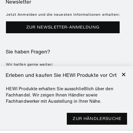
Newsletter
Seminare
Referenzen
Broschüren & Kataloge
Presse
Jetzt Anmelden und die neuesten Informationen erhalten:
Downloads
Messetermine
ZUR NEWSLETTER-ANMELDUNG
Häufig gestellte Fragen
Nachhaltigkeit
Karriere & Ausbildung
Sie haben Fragen?
Kunststofftechnik
ENTRO
Wir helfen gerne weiter:
info@hewi.com
oder
+49 5691 82-0
Erleben und kaufen Sie HEWI Produkte vor Ort
HEWI Produkte erhalten Sie ausschließlich über den
Fachhandel. Wir zeigen Ihnen Händler sowie
Fachhandwerker mit Ausstellung in Ihrer Nähe.
GPSR
Datenschutz
Impressum
TOP
ZUR HÄNDLERSUCHE