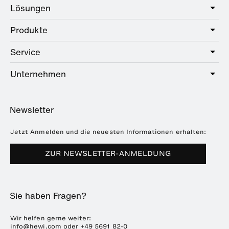
Lösungen
Produkte
Care
Public
Service
Sanitär
Hotel
Beschläge
Unternehmen
Serviceangebot
Education
Online-Katalog
Planung & Beratung
Über HEWI
Home
Händlersuche
Newsletter
Seminare
Referenzen
Broschüren & Kataloge
Presse
Jetzt Anmelden und die neuesten Informationen erhalten:
Downloads
Messetermine
ZUR NEWSLETTER-ANMELDUNG
Häufig gestellte Fragen
Nachhaltigkeit
Karriere & Ausbildung
Sie haben Fragen?
Kunststofftechnik
ENTRO
Wir helfen gerne weiter:
info@hewi.com
oder
+49 5691 82-0