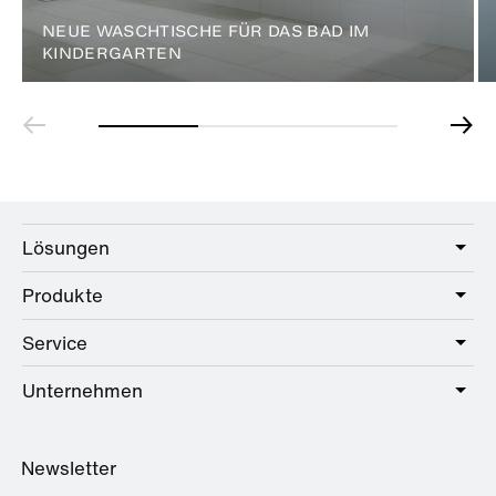
NEUE WASCHTISCHE FÜR DAS BAD IM
KINDERGARTEN
Lösungen
Produkte
Care
Public
Service
Sanitär
Hotel
Beschläge
Unternehmen
Serviceangebot
Education
Online-Katalog
Planung & Beratung
Über HEWI
Home
Händlersuche
Newsletter
Seminare
Referenzen