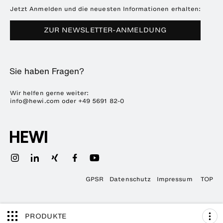
Broschüren & Kataloge
Presse
Jetzt Anmelden und die neuesten Informationen erhalten:
Downloads
Messetermine
ZUR NEWSLETTER-ANMELDUNG
Häufig gestellte Fragen
Nachhaltigkeit
Karriere & Ausbildung
Sie haben Fragen?
Kunststofftechnik
ENTRO
Wir helfen gerne weiter:
info@hewi.com
oder
+49 5691 82-0
GPSR
Datenschutz
Impressum
TOP
PRODUKTE