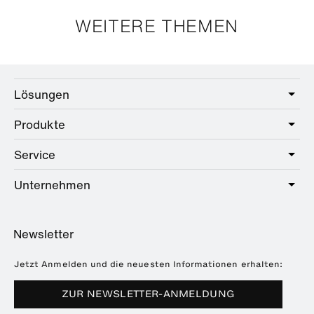
WEITERE THEMEN
Lösungen
Produkte
Care
Public
Service
Sanitär
Hotel
Beschläge
Unternehmen
Serviceangebot
Education
Online-Katalog
Planung & Beratung
Über HEWI
Home
Händlersuche
Newsletter
Seminare
Referenzen
Broschüren & Kataloge
Presse
Jetzt Anmelden und die neuesten Informationen erhalten:
Downloads
Messetermine
ZUR NEWSLETTER-ANMELDUNG
Häufig gestellte Fragen
Nachhaltigkeit