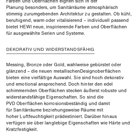
Farben und Oberflächen eignen sich in der
Planung
besonders, um Sanitärräume atmosphärisch
stimmig zurumgebenden Architektur zu gestalten. Ob kühl,
beruhigend,
warm oder vitalisierend – individuell passend
bietet HEWI
neue, inspirierende Farben und Oberflächen
für ausgewählte
Serien und Systeme.
DEKORATIV UND WIDERSTANDSFÄHIG
Messing, Bronze oder Gold, wahlweise
gebürstet oder
glänzend – die neuen metallischenDesignoberflächen
bieten eine vielfältige Auswahl. Sie sind
hoch dekorativ
und emotional ansprechend. Doch hinter den
edel
schimmernden Oberflächen stecken äußerst robuste
und
widerstandsfähige Eigenschaften. So sind die
PVD
Oberflächen korrosionsbeständig und damit
für
Sanitärräume beziehungsweise Räume mit
hoher
Luftfeuchtigkeit prädestiniert. Darüber hinaus
verfügen sie über langlebige Eigenschaften wie Härte und
Kratzfestigkeit.