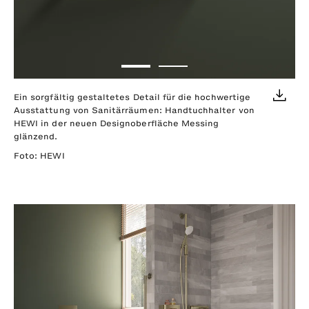
Ein sorgfältig gestaltetes Detail für die hochwertige
Ed
Ausstattung von Sanitärräumen: Handtuchhalter von
be
HEWI in der neuen Designoberfläche Messing
br
glänzend.
Fo
Foto: HEWI