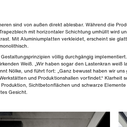
neren sind von außen direkt ablesbar. Während die Prod
rapezblech mit horizontaler Schichtung umhüllt wird und f
st. Mit Aluminiumplatten verkleidet, erscheint sie glatt
monolithisch.
 Gestaltungsprinzipien völlig durchgängig implementiert.
wirkenden Weiß. „Wir haben sogar den Lastenkran weiß la
nnt Nölke, und führt fort: „Ganz bewusst haben wir uns
Werkstätten und Produktionshallen vorfindet.“ Klarheit 
ie Produktion, Sichtbetonflächen und schwarze Element
ntes Gesicht.