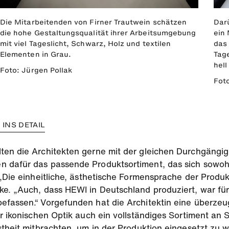
Die Mitarbeitenden von Firner Trautwein schätzen
Dar
die hohe Gestaltungsqualität ihrer Arbeitsumgebung
ein
mit viel Tageslicht, Schwarz, Holz und textilen
das
Elementen in Grau.
Tage
hell
Foto: Jürgen Pollak
Foto
INS DETAIL
ten die Architekten gerne mit der gleichen Durchgängigk
 dafür das passende Produktsortiment, das sich sowohl 
 „Die einheitliche, ästhetische Formensprache der Produk
ke. „Auch, dass HEWI in Deutschland produziert, war fü
efassen.“ Vorgefunden hat die Architektin eine überzeu
er ikonischen Optik auch ein vollständiges Sortiment an 
stheit mitbrachten, um in der Produktion eingesetzt zu 