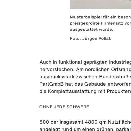
Musterbeispiel für ein beso
preisgekrönte Firmensitz vo
ausgestattet wurde.
Foto: Jürgen Pollak
Auch in funktional geprägten Industrie
hervorstechen. Am nördlichen Ortsran
ausdrucksstark zwischen Bundesstraß
PartGmbB hat das Gebäude entworfen. T
die Komplettausstattung mit Produkte
OHNE JEDE SCHWERE
800 der insgesamt 4800 qm Nutzfläche 
angelegt rund um einen grünen, parkar