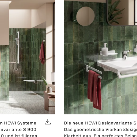
sen HEWI Systeme
Die neue HEWI Designvariante S 
gnvariante S 900
Das geometrische Vierkantdesign
 und ist filigran,
Klarheit aus. Ein perfektes Beis