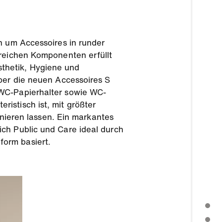
n um Accessoires in runder
lreichen Komponenten erfüllt
thetik, Hygiene und
Über die neuen Accessoires S
 WC-Papierhalter sowie WC-
istisch ist, mit größter
inieren lassen. Ein markantes
ich Public und Care ideal durch
form basiert.
PRESSEMITTEILUNG
WEITERE THEMEN