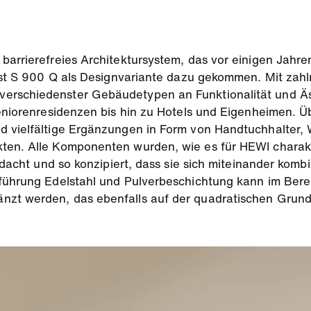
barrierefreies Architektursystem, das vor einigen Jahre
 ist S 900 Q als Designvariante dazu gekommen. Mit zah
erschiedenster Gebäudetypen an Funktionalität und Äs
Seniorenresidenzen bis hin zu Hotels und Eigenheimen. 
d vielfältige Ergänzungen in Form von Handtuchhalter,
en. Alle Komponenten wurden, wie es für HEWI charakter
chdacht und so konzipiert, dass sie sich miteinander komb
sführung Edelstahl und Pulverbeschichtung kann im Bere
zt werden, das ebenfalls auf der quadratischen Grund