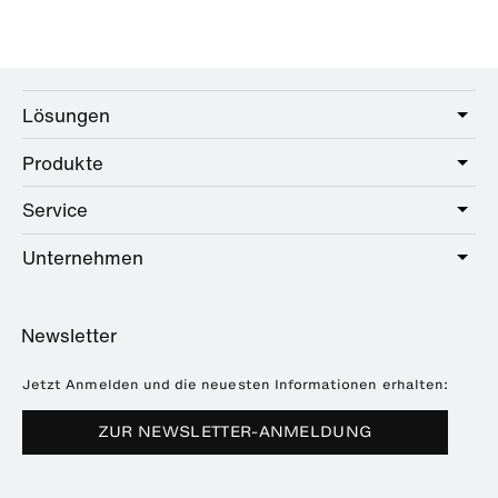
Lösungen
Produkte
Care
Public
Service
Sanitär
Hotel
Beschläge
Unternehmen
Serviceangebot
Education
Online-Katalog
Planung & Beratung
Über HEWI
Home
Händlersuche
Newsletter
Seminare
Referenzen
Broschüren & Kataloge
Presse
Jetzt Anmelden und die neuesten Informationen erhalten:
Downloads
Messetermine
ZUR NEWSLETTER-ANMELDUNG
Häufig gestellte Fragen
Nachhaltigkeit