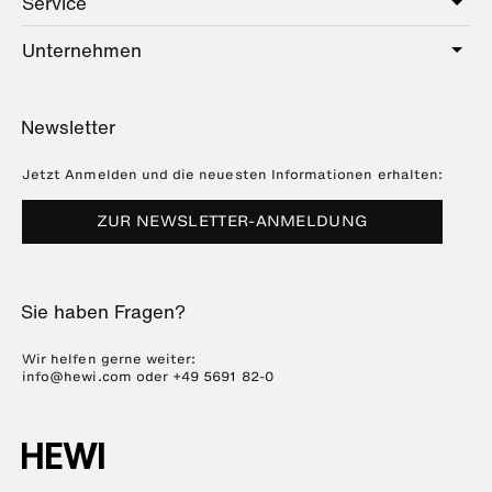
Service
Sanitär
Hotel
Beschläge
Unternehmen
Serviceangebot
Education
Online-Katalog
Planung & Beratung
Über HEWI
Home
Händlersuche
Newsletter
Seminare
Referenzen
Broschüren & Kataloge
Presse
Jetzt Anmelden und die neuesten Informationen erhalten:
Downloads
Messetermine
ZUR NEWSLETTER-ANMELDUNG
Häufig gestellte Fragen
Nachhaltigkeit
Karriere & Ausbildung
Sie haben Fragen?
Kunststofftechnik
ENTRO
Wir helfen gerne weiter:
info@hewi.com
oder
+49 5691 82-0