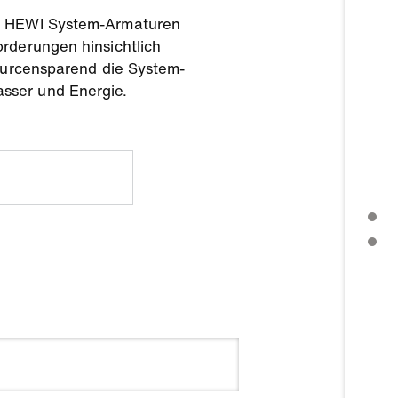
ss HEWI System-Armaturen
orderungen hinsichtlich
sourcensparend die System-
sser und Energie.
PRESSEMITTEILUNG
WEITERE THEMEN