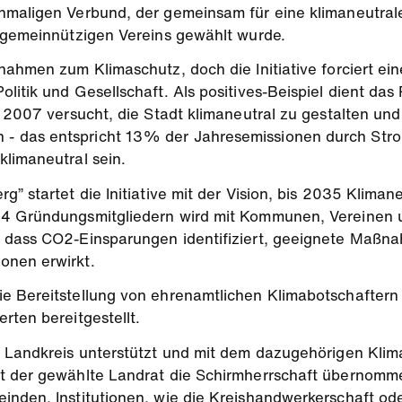
maligen Verbund, der gemeinsam für eine klimaneutrale 
 gemeinnützigen Vereins gewählt wurde.
nahmen zum Klimaschutz, doch die Initiative forciert e
litik und Gesellschaft. Als positives-Beispiel dient das
 2007 versucht, die Stadt klimaneutral zu gestalten und 
- das entspricht 13% der Jahresemissionen durch Stro
limaneutral sein.
” startet die Initiative mit der Vision, bis 2035 Kliman
4 Gründungsmitgliedern wird mit Kommunen, Vereinen un
, dass CO2-Einsparungen identifiziert, geeignete Maßn
onen erwirkt.
e Bereitstellung von ehrenamtlichen Klimabotschaftern 
rten bereitgestellt.
m Landkreis unterstützt und mit dem dazugehörigen Kli
t der gewählte Landrat die Schirmherrschaft übernommen
einden, Institutionen, wie die Kreishandwerkerschaft o