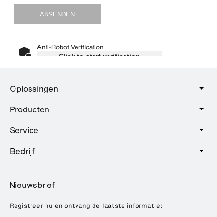
Oplossingen
Producten
Care
Public
Service
Sanitair
Hotel
Beslag
Bedrijf
Dienstenpakket
Education
Online catalogus
Planning en advies
Over HEWI
Home
Dealer zoeken
Nieuwsbrief
Brochures en catalogi
Referenties
Downloads
Pers
Registreer nu en ontvang de laatste informatie: