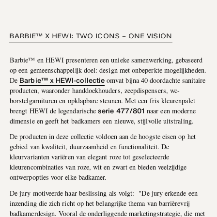
BARBIE™ X HEWI: TWO ICONS – ONE VISION
Barbie™ en HEWI presenteren een unieke samenwerking, gebaseerd
op een gemeenschappelijk doel: design met onbeperkte mogelijkheden.
Barbie™ x HEWI-collectie
De
omvat bijna 40 doordachte sanitaire
producten, waaronder handdoekhouders, zeepdispensers, wc-
borstelgarnituren en opklapbare steunen. Met een fris kleurenpalet
serie 477/801
brengt HEWI de legendarische
naar een moderne
dimensie en geeft het badkamers een nieuwe, stijlvolle uitstraling.
De producten in deze collectie voldoen aan de hoogste eisen op het
gebied van kwaliteit, duurzaamheid en functionaliteit. De
kleurvarianten variëren van elegant roze tot geselecteerde
kleurencombinaties van roze, wit en zwart en bieden veelzijdige
ontwerpopties voor elke badkamer.
De jury motiveerde haar beslissing als volgt: "De jury erkende een
inzending die zich richt op het belangrijke thema van barrièrevrij
badkamerdesign. Vooral de onderliggende marketingstrategie, die met