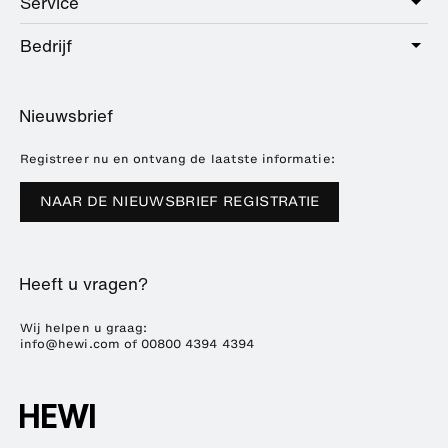
Service
Sanitair
Hotel
Beslag
Bedrijf
Dienstenpakket
Education
Online catalogus
Planning en advies
Over HEWI
Home
Dealer zoeken
Nieuwsbrief
Brochures en catalogi
Referenties
Downloads
Pers
Registreer nu en ontvang de laatste informatie:
Beursdata
NAAR DE NIEUWSBRIEF REGISTRATIE
Duurzaamheid
Carrière
Heeft u vragen?
Wij helpen u graag:
info@hewi.com
of
00800 4394 4394