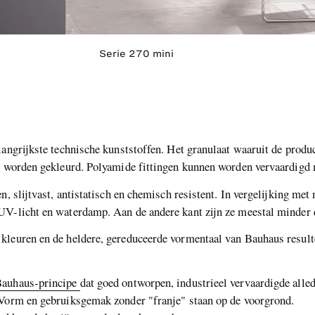
Serie 270 mini
langrijkste technische kunststoffen. Het granulaat waaruit de prod
en worden gekleurd. Polyamide fittingen kunnen worden vervaardigd
, slijtvast, antistatisch en chemisch resistent. In vergelijking met
UV-licht en waterdamp. Aan de andere kant zijn ze meestal minder 
leuren en de heldere, gereduceerde vormentaal van Bauhaus resultee
auhaus-principe
dat goed ontworpen, industrieel vervaardigde alle
 Vorm en gebruiksgemak zonder "franje" staan op de voorgrond.