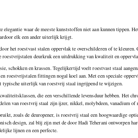
loze elegantie waar de meeste kunststoffen niet aan kunnen tippen. H
ardoor elk een ander uiterlijk krijgt.
door het roestvast stalen oppervlak te overschilderen of te kleuren
roestvrijstalen deurkruk een uitdrukking van kwaliteit en oppervl
osie, schokken en krassen. Tegelijkertijd voelt roestvast staal aange
n roestvrijstalen fittingen nogal koel aan. Met een speciale opperv
typische uiterlijk van roestvrij staal ingrijpend te wijzigen.
e kwaliteitsklassen, die een verschillende levensduur hebben. Het chr
elen van roestvrij staal zijn ijzer, nikkel, molybdeen, vanadium of
uikt, zoals de deuropener, is roestvrij staal een hoogwaardige opti
nisch design, zal blij zijn met de door Hadi Teherani ontworpen h
lijke lijnen en een perfecte.