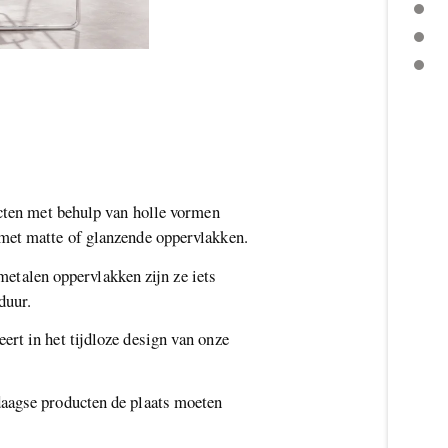
HOUTEN DEURKLINK
BLIJF OP DE HOOGTE
WEITERE THEMEN
ucten met behulp van holle vormen
 met matte of glanzende oppervlakken.
 metalen oppervlakken zijn ze iets
duur.
rt in het tijdloze design van onze
daagse producten de plaats moeten