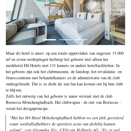
Maar dit hotel is meer: op een totale oppervlakte van ongeveer 15.000
m² en zeven verdiepingen herbergt het gebouw niet alleen het
merkhotel H4 Hotels met 131 kamers en andere hotelfaciliteiten. In
het gebouw zijn ook het clubmuseum, de fanshop, het revalidatie- en
fitnesscentrum met behandelkamers en de administratie van de club
ondergebracht. Dat is zo dicht als een fan kan komen om bij hun club
te blijven.
Zelfs het ontwerp van het gebouw is nauw verwant met de club
Borussia Mönchengladbach. Het clubwapen - de ruit van Borussia -
vormt het designprincipe.
"Met het H4 Hotel Mönchengladbach hebben we een plek gecreëerd
waar voetballiefhebbers de sportieve actie van dichtbij kunnen
volgen", zegt
Alexander Fitz
, CEO van H-Hotels AG. "Er zit veel