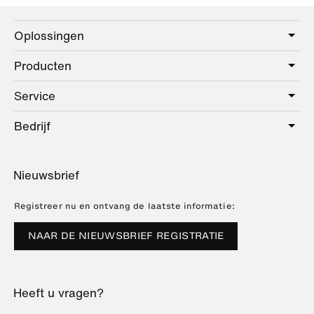
Oplossingen
Producten
Care
Public
Service
Sanitair
Hotel
Beslag
Bedrijf
Dienstenpakket
Education
Online catalogus
Planning en advies
Over HEWI
Home
Dealer zoeken
Nieuwsbrief
Brochures en catalogi
Referenties
Downloads
Pers
Registreer nu en ontvang de laatste informatie:
Beursdata
NAAR DE NIEUWSBRIEF REGISTRATIE
Duurzaamheid
Carrière
Heeft u vragen?