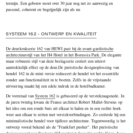
termijn. Een gebouw moet over 30 jaar nog net zo aanwezig en
passend, coherent en begrijpelijk zijn als nu
SYSTEEM 162 - ONTWERP EN KWALITEIT
De deurkrukserie 162 van HEWI past bij de avant-gardistische
architectuurstijl van het H4 Hotel in het Borussia Park.
De elegante
maar robuuste stijl van deze beslagserie creëert een uiterst
aantrekkelijk effect op de deur.De puristische designoplossing van
hendel 162 in de mini-versie reduceert de hendel tot het essentiële
zonder aan functionaliteit in te boeten. Zelfs in de vrijstaande
uitvoering maakt hij een edele indruk in de hotelbadkamer.
De vormtaal van
System 162
is gebaseerd op de verstekzaagsnede. In
de jaren twintig kwam de Franse architect Robert Mallet-Stevens op
het idee om een ronde buis uit elkaar te halen en in een rechte hoek
weer aan elkaar te zetten met verstekverbindingen. Zo creëerde hij een
minimalistische hendel voor tijdloze architectuur. Tegenwoordig is het
ontwerp vooral bekend als de "Frankfurt pusher". Het puristische