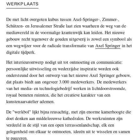
WERKPLAATS
De met licht overgoten kubus tussen Axel-Springer-, Zimmer-,
Schützen- en Jerusalemer Straße laat zien waarheen de weg van de
mediawereld in de voormalige krantenwijk kan leiden. Het nieuwe
gebouw recht tegenover de gouden uitgeverij is zowel een symbool als
een wegwijzer voor de radicale transformatie van
Axel Springer
in het
digitale tijdperk.
Het interieurontwerp nodigt uit tot ontmoeting en communicatie:
persoonlijke uitwisseling en wederzijdse inspiratie worden ook
ondersteund door het ontwerp van het nieuwe Axel Springer gebouw,
dat plaats biedt aan ongeveer 3.000 medewerkers. De medewerkers
van het media- en technologiebedrijf werken in lichtdoorstroomde,
royaal bemeten ruimten, die het creatieve karakter van een
kunstenaarsatelier ademen.
De "werkbol" lijkt bijna reusachtig, met zijn enorme kamerhoogte die
doet denken aan middeleeuwse kathedralen. De werkruimten zijn
verdeeld in de stijl van een open terrassenlandschap, elk een
gelegenheid om elkaar te ontmoeten, ideeën uit te wisselen en samen
te pauzeren.