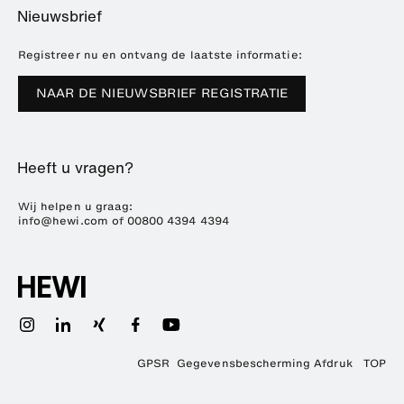
Home
Dealer zoeken
Nieuwsbrief
Brochures en catalogi
Referenties
Downloads
Pers
Registreer nu en ontvang de laatste informatie:
Beursdata
NAAR DE NIEUWSBRIEF REGISTRATIE
Duurzaamheid
Carrière
Heeft u vragen?
Wij helpen u graag:
info@hewi.com
of
00800 4394 4394
GPSR
Gegevensbescherming
Afdruk
TOP