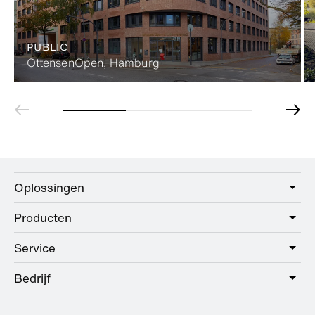
PUBLIC
OttensenOpen, Hamburg
Oplossingen
Producten
Care
Public
Service
Sanitair
Hotel
Beslag
Bedrijf
Dienstenpakket
Education
Online catalogus
Planning en advies
Over HEWI