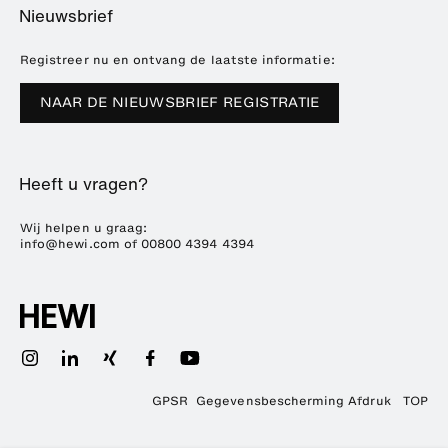
Dealer zoeken
Nieuwsbrief
Brochures en catalogi
Referenties
Downloads
Pers
Registreer nu en ontvang de laatste informatie:
Beursdata
NAAR DE NIEUWSBRIEF REGISTRATIE
Duurzaamheid
Carrière
Heeft u vragen?
Wij helpen u graag:
info@hewi.com
of
00800 4394 4394
GPSR
Gegevensbescherming
Afdruk
TOP