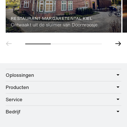
RESTAURANT MARGARETENTAL KIEL
Ontwaakt uit de sluimer van Doornroosje
Oplossingen
Producten
Care
Public
Service
Sanitair
Hotel
Beslag
Bedrijf
Dienstenpakket
Education
Online catalogus
Planning en advies
Over HEWI
Home