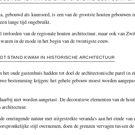
a, gebouwd als kuuroord, is een van de grootste houten gebouwen 
een lange tijd ongebruikt.
ijl invloeden van de regionale houten architectuur, maar ook van Zw
 waren in de mode in het begin van de twintigste eeuw.
T STAND KWAM IN HISTORISCHE ARCHITECTUUR
et oude gastenhuis hadden tot doel de architectonische parel in zijn
ieuwe bestemming krijgen: het gehele gebouw moest worden aangepas
arbij niet worden aangetast. De decoratieve elementen van de houte
 architectuur.
INLEIDING
de omringende natuur met uitgestrekte veranda's aan het einde van 
BESCHRIJVING
 oorspronkelijke stijl overnemen, doen de grenzen vervagen tussen d
GEDETAILLEERDE BESCHRIJVING 