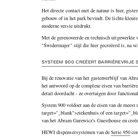
Het directe contact met de natuur is hier, gis
gebouw of in het park bevindt. De lichte kleuren
moderne versie uitdrukt.
Met de gerenoveerde en technisch uitgewerkte
"Świdermajer" stijl die hier gecreëerd is, na ve
SYSTEEM 900 CREËERT BARRIÈREVRIJE
Bij de renovatie van het gastenverblijf van A
het antwoord op de complexe eisen van barrièr
detail doordacht - ze overtuigen door functiona
System 900 voldoet aan de eisen van de meest 
target="_blank">ziekenhuis of een target="_bl
van het Abram Gurewicz's Guesthouse en creëer
HEWI dispensersystemen van de
Serie 950
com