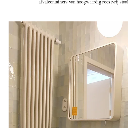
afvalcontainers
van hoogwaardig roestvrij staal