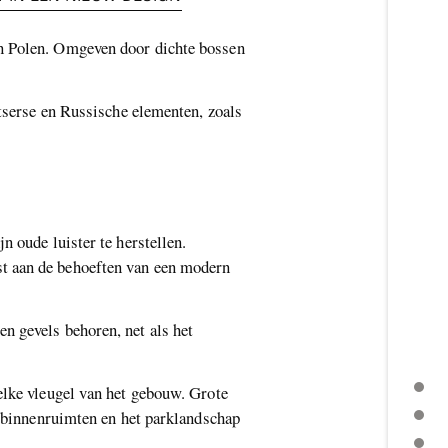
in Polen. Omgeven door dichte bossen
itserse en Russische elementen, zoals
 oude luister te herstellen.
t aan de behoeften van een modern
n gevels behoren, net als het
elke vleugel van het gebouw. Grote
e binnenruimten en het parklandschap
VAN ABRAM GUREWICZ'S GUESTHOUSE, OTWOCK