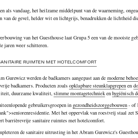
ANDERE ONDERWERPEN
teren als vandaag, het heilzame middelpunt van de waarneming, ongea
 van de gevel, helder wit en lichtgrijs, benadrukken de lichtheid die
 verbouwing van het Guesthouse laat Grupa 5 een van de mooiste g
le jaren weer schitteren.
 SANITAIRE RUIMTEN MET HOTELCOMFORT
bram Gurewicz werden de badkamers aangepast aan de
moderne behoef
evrije badkamers. Producten zoals
opklapbare steunklapgrepen
en
do
liteit, duurzame kwaliteit,
slimme montagetechniek
en
hygiënisch d
uiteenlopende gebruikersgroepen in
gezondheidszorggebouwen
- of 
ank">seniorenresidentie. Met het oppervlak van roestvrij staal zet
t barrièrevrije sanitaire ruimtes met hotelcomfort.
pleteren de sanitaire uitrusting in het Abram Gurewicz's Guestho