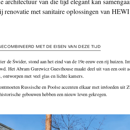
 architectuur van die tijd elegant kan sameng
j renovatie met sanitaire oplossingen van HEWI
ECOMBINEERD MET DE EISEN VAN DEZE TIJD
er de Świder, stond aan het eind van de 19e eeuw een rij huizen. I
wd. Het Abram Gurewicz Guesthouse maakt deel uit van een ooit ad
, ontworpen met veel glas en lichte kamers.
l, ontmoeten Russische en Poolse accenten elkaar met invloeden uit 
e historische gebouwen hebben een nieuw leven gekregen.