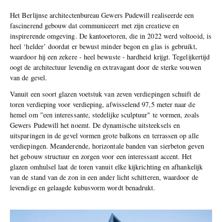
Het Berlijnse architectenbureau Gewers Pudewill realiseerde een
fascinerend gebouw dat communiceert met zijn creatieve en
inspirerende omgeving. De kantoortoren, die in 2022 werd voltooid, is
heel ‘helder’ doordat er bewust minder begon en glas is gebruikt,
waardoor hij een zekere - heel bewuste - hardheid krijgt. Tegelijkertijd
oogt de architectuur levendig en extravagant door de sterke vouwen
van de gevel.
Vanuit een soort glazen voetstuk van zeven verdiepingen schuift de
toren verdieping voor verdieping, afwisselend 97,5 meter naar de
hemel om "een interessante, stedelijke sculptuur" te vormen, zoals
Gewers Pudewill het noemt. De dynamische uitsteeksels en
uitsparingen in de gevel vormen grote balkons en terrassen op alle
verdiepingen. Meanderende, horizontale banden van sierbeton geven
het gebouw structuur en zorgen voor een interessant accent. Het
glazen omhulsel laat de toren vanuit elke kijkrichting en afhankelijk
van de stand van de zon in een ander licht schitteren, waardoor de
levendige en gelaagde kubusvorm wordt benadrukt.