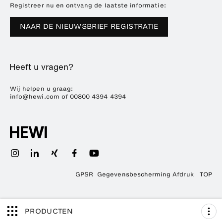
Downloads
Pers
Registreer nu en ontvang de laatste informatie:
Beursdata
NAAR DE NIEUWSBRIEF REGISTRATIE
Duurzaamheid
Carrière
Heeft u vragen?
Wij helpen u graag:
info@hewi.com
of
00800 4394 4394
GPSR
Gegevensbescherming
Afdruk
TOP
PRODUCTEN