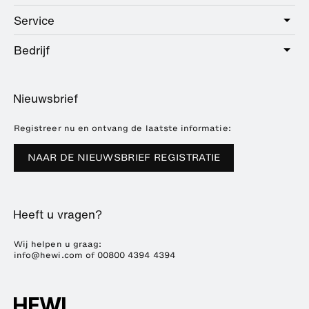
Public
Service
Sanitair
Hotel
Beslag
Bedrijf
Dienstenpakket
Education
Online catalogus
Planning en advies
Over HEWI
Home
Dealer zoeken
Nieuwsbrief
Brochures en catalogi
Referenties
Downloads
Pers
Registreer nu en ontvang de laatste informatie:
Beursdata
NAAR DE NIEUWSBRIEF REGISTRATIE
Duurzaamheid
Carrière
Heeft u vragen?
Wij helpen u graag:
info@hewi.com
of
00800 4394 4394