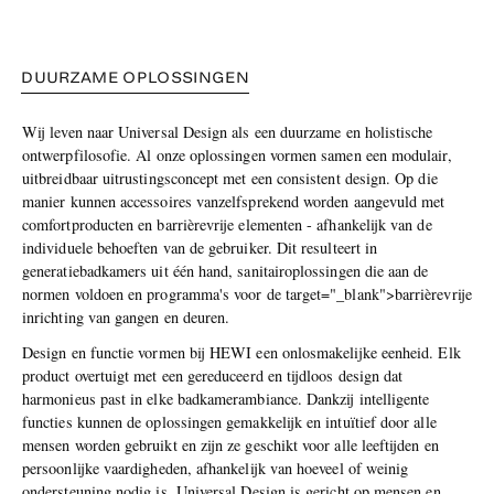
DUURZAME OPLOSSINGEN
Wij leven naar Universal Design als een duurzame en holistische
ontwerpfilosofie. Al onze oplossingen vormen samen een modulair,
uitbreidbaar uitrustingsconcept met een consistent design. Op die
manier kunnen accessoires vanzelfsprekend worden aangevuld met
comfortproducten en barrièrevrije elementen - afhankelijk van de
individuele behoeften van de gebruiker. Dit resulteert in
generatiebadkamers uit één hand, sanitairoplossingen die aan de
normen voldoen en programma's voor de target="_blank">barrièrevrije
inrichting van gangen en deuren.
Design en functie vormen bij HEWI een onlosmakelijke eenheid. Elk
product overtuigt met een gereduceerd en tijdloos design dat
harmonieus past in elke badkamerambiance. Dankzij intelligente
functies kunnen de oplossingen gemakkelijk en intuïtief door alle
mensen worden gebruikt en zijn ze geschikt voor alle leeftijden en
persoonlijke vaardigheden, afhankelijk van hoeveel of weinig
ondersteuning nodig is. Universal Design is gericht op mensen en