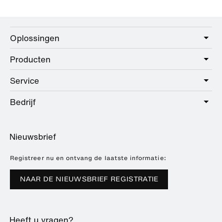
Oplossingen
Producten
Care
Public
Service
Sanitair
Hotel
Beslag
Bedrijf
Dienstenpakket
Education
Online catalogus
Planning en advies
Over HEWI
Home
Dealer zoeken
Nieuwsbrief
Brochures en catalogi
Referenties
Downloads
Pers
Registreer nu en ontvang de laatste informatie:
Beursdata
NAAR DE NIEUWSBRIEF REGISTRATIE
Duurzaamheid
Carrière
Heeft u vragen?