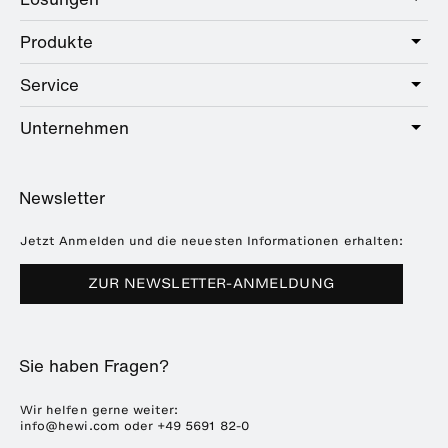
Produkte
Care
Public
Service
Sanitär
Hotel
Beschläge
Unternehmen
Serviceangebot
Education
Online-Katalog
Planung & Beratung
Über HEWI
Home
Händlersuche
Newsletter
Seminare
Referenzen
Broschüren & Kataloge
Presse
Jetzt Anmelden und die neuesten Informationen erhalten:
Downloads
Messetermine
ZUR NEWSLETTER-ANMELDUNG
Häufig gestellte Fragen
Nachhaltigkeit
Karriere & Ausbildung
Sie haben Fragen?
Kunststofftechnik
ENTRO
Wir helfen gerne weiter:
info@hewi.com
oder
+49 5691 82-0