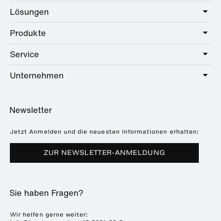
Lösungen
Produkte
Care
Public
Service
Sanitär
Hotel
Beschläge
Unternehmen
Serviceangebot
Education
Online-Katalog
Planung & Beratung
Über HEWI
Home
Händlersuche
Newsletter
Seminare
Referenzen
Broschüren & Kataloge
Presse
Jetzt Anmelden und die neuesten Informationen erhalten:
Downloads
Messetermine
ZUR NEWSLETTER-ANMELDUNG
Häufig gestellte Fragen
Nachhaltigkeit
Karriere & Ausbildung
Sie haben Fragen?
Kunststofftechnik
ENTRO
Wir helfen gerne weiter: