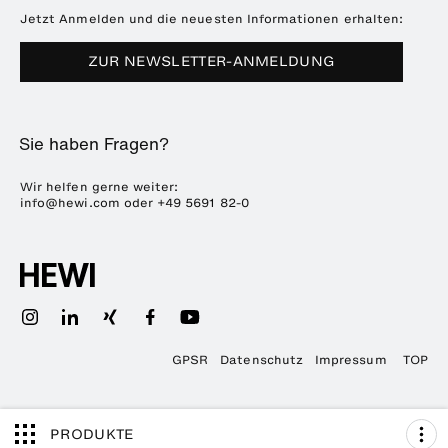
Broschüren & Kataloge
Presse
Jetzt Anmelden und die neuesten Informationen erhalten:
Downloads
Messetermine
ZUR NEWSLETTER-ANMELDUNG
Häufig gestellte Fragen
Nachhaltigkeit
Karriere & Ausbildung
Sie haben Fragen?
Kunststofftechnik
ENTRO
Wir helfen gerne weiter:
info@hewi.com
oder
+49 5691 82-0
GPSR
Datenschutz
Impressum
TOP
PRODUKTE