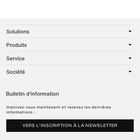
Solutions
Produits
Care
Public
Service
Sanitaire
Hotel
Quincaillerie
Société
Offre de services
Education
Catalogue en ligne
Planification et conseil
A propos de HEWI
Home
Expositions
Bulletin d'information
Brochures et catalogues
Références
Downloads
Presse
Inscrivez-vous maintenant et recevez les dernières
informations :
Dates des salons
VERS L'INSCRIPTION À LA NEWSLETTER
Durabilité
Carrière