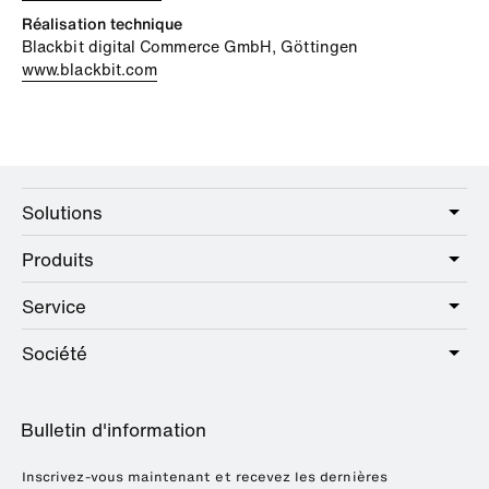
Réalisation technique
Blackbit digital Commerce GmbH, Göttingen
www.blackbit.com
Solutions
Produits
Care
Public
Service
Sanitaire
Hotel
Quincaillerie
Société
Offre de services
Education
Catalogue en ligne
Planification et conseil
A propos de HEWI
Home
Expositions
Bulletin d'information
Brochures et catalogues
Références
Downloads
Presse
Inscrivez-vous maintenant et recevez les dernières