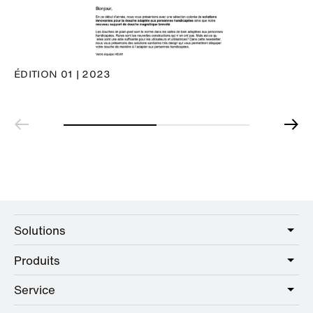
ÉDITION 01 | 2023
Solutions
Produits
Care
Public
Service
Sanitaire
Hotel