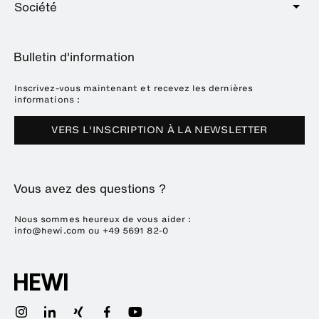
Quincaillerie
Société
Offre de services
Education
Catalogue en ligne
Planification et conseil
A propos de HEWI
Home
Expositions
Bulletin d'information
Brochures et catalogues
Références
Downloads
Presse
Inscrivez-vous maintenant et recevez les dernières
informations :
Dates des salons
VERS L'INSCRIPTION À LA NEWSLETTER
Durabilité
Carrière
Vous avez des questions ?
Nous sommes heureux de vous aider :
info@hewi.com
ou
+49 5691 82-0