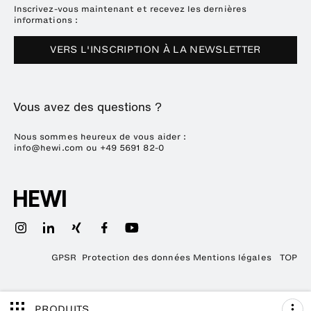
Downloads
Presse
Inscrivez-vous maintenant et recevez les dernières
informations :
Dates des salons
VERS L'INSCRIPTION À LA NEWSLETTER
Durabilité
Carrière
Vous avez des questions ?
Nous sommes heureux de vous aider :
info@hewi.com
ou
+49 5691 82-0
GPSR
Protection des données
Mentions légales
TOP
PRODUITS