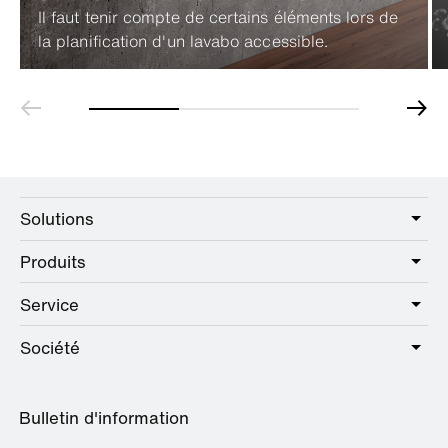
Il faut tenir compte de certains éléments lors de
la planification d'un lavabo accessible.
Solutions
Produits
Care
Public
Service
Sanitaire
Hotel
Quincaillerie
Société
Offre de services
Education
Catalogue en ligne
Planification et conseil
A propos de HEWI
Home
Expositions
Bulletin d'information
Brochures et catalogues
Références