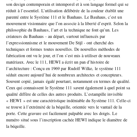
son design contemporain et intemporel et à son langage formel qui se
réduit à l’essentiel. L’utilisation délibérée de la couleur établit une
parenté entre le Système 111 et le Bauhaus. Le Bauhaus, c’est un
mouvement visionnaire que l’on associe à la liberté d’esprit. Selon la
philosophie du Bauhaus, l’art et la technique ne font qu’un. Les
créateurs du Bauhaus - au départ, surtout influencés par
l’expressionnisme et le mouvement De Stijl - ont cherché des
techniques et formes toutes nouvelles. De nouvelles méthodes de
fabrication ont vu le jour, et l’on s’est mis à utiliser de nouveaux
matériaux. Avec le 111, HEWI a écrit un pan d’histoire de
l’architecture : Conçu en 1969 par Rudolf Wilke, le système 111
séduit encore aujourd’hui de nombreux architectes et concepteurs.
Souvent copié, jamais égalé pourtant, notamment en termes de qualité.
Ceux qui connaissent le Système 111 savent également à quel point sa
qualité diffère de celles des autres produits. L’estampille invisible
« HEWI » est une caractéristique indéniable du Système 111. Celle-ci
se trouve à l’extrémité de la béquille, orientée vers le vantail de la
porte. Cette gravure est facilement palpable avec les doigts. Le
numéro situé sous l’inscription cachée HEWI indique le diamètre de
la béquille.