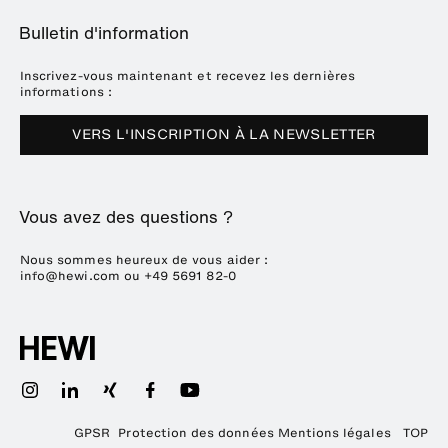
A propos de HEWI
Home
Expositions
Bulletin d'information
Brochures et catalogues
Références
Downloads
Presse
Inscrivez-vous maintenant et recevez les dernières
informations :
Dates des salons
VERS L'INSCRIPTION À LA NEWSLETTER
Durabilité
Carrière
Vous avez des questions ?
Nous sommes heureux de vous aider :
info@hewi.com
ou
+49 5691 82-0
GPSR
Protection des données
Mentions légales
TOP