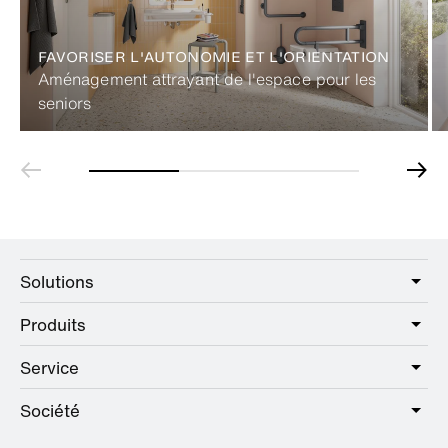
FAVORISER L'AUTONOMIE ET L'ORIENTATION
Aménagement attrayant de l'espace pour les
seniors
Solutions
Produits
Care
Public
Service
Sanitaire
Hotel
Quincaillerie
Société
Offre de services
Education
Catalogue en ligne
Planification et conseil