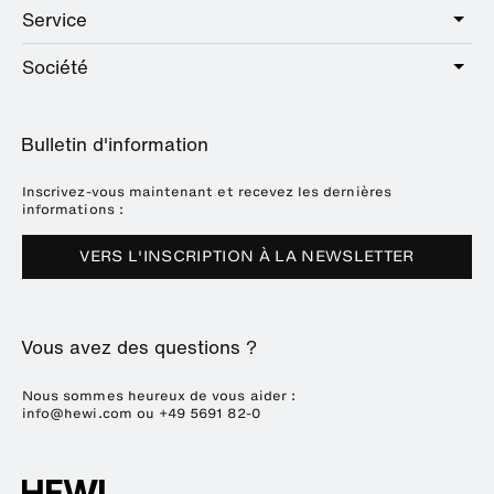
Public
Service
Sanitaire
Hotel
Quincaillerie
Société
Offre de services
Education
Catalogue en ligne
Planification et conseil
A propos de HEWI
Home
Expositions
Bulletin d'information
Brochures et catalogues
Références
Downloads
Presse
Inscrivez-vous maintenant et recevez les dernières
informations :
Dates des salons
VERS L'INSCRIPTION À LA NEWSLETTER
Durabilité
Carrière
Vous avez des questions ?
Nous sommes heureux de vous aider :
info@hewi.com
ou
+49 5691 82-0