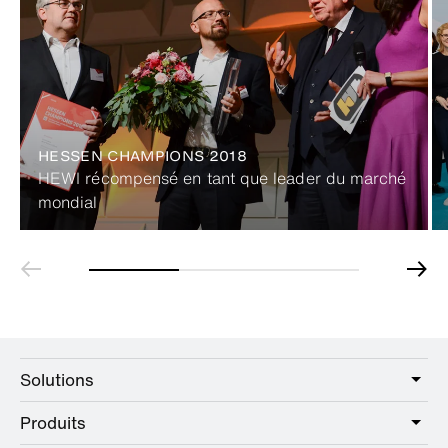
HESSEN CHAMPIONS 2018
HEWI récompensé en tant que leader du marché
mondial
Solutions
Produits
Care