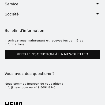
Public
Service
Sanitaire
Hotel
Quincaillerie
Société
Offre de services
Education
Catalogue en ligne
Planification et conseil
A propos de HEWI
Home
Expositions
Bulletin d'information
Brochures et catalogues
Références
Downloads
Presse
Inscrivez-vous maintenant et recevez les dernières
informations :
Dates des salons
VERS L'INSCRIPTION À LA NEWSLETTER
Durabilité
Carrière
Vous avez des questions ?
Nous sommes heureux de vous aider :
info@hewi.com
ou
+49 5691 82-0