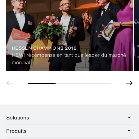
HESSEN CHAMPIONS 2018
HEWI récompensé en tant que leader du marché
mondial
Solutions
Produits
Care