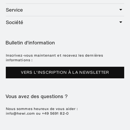
Public
Service
Sanitaire
Hotel
Quincaillerie
Société
Offre de services
Education
Catalogue en ligne
Planification et conseil
A propos de HEWI
Home
Expositions
Bulletin d'information
Brochures et catalogues
Références
Downloads
Presse
Inscrivez-vous maintenant et recevez les dernières
informations :
Dates des salons
VERS L'INSCRIPTION À LA NEWSLETTER
Durabilité
Carrière
Vous avez des questions ?
Nous sommes heureux de vous aider :
info@hewi.com
ou
+49 5691 82-0