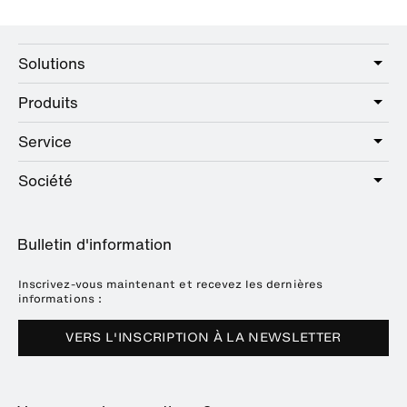
Solutions
Produits
Care
Public
Service
Sanitaire
Hotel
Quincaillerie
Société
Offre de services
Education
Catalogue en ligne
Planification et conseil
A propos de HEWI
Home
Expositions
Bulletin d'information
Brochures et catalogues
Références
Downloads
Presse
Inscrivez-vous maintenant et recevez les dernières
informations :
Dates des salons
VERS L'INSCRIPTION À LA NEWSLETTER
Durabilité
Carrière