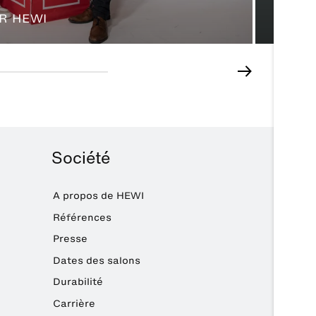
comm
UR HEWI
Société
A propos de HEWI
Références
Presse
Dates des salons
Durabilité
Carrière