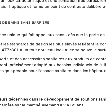
n look caractéristique et une sensation très particulière
plaisir haptique et forme un point de contraste délibéré
 DE BAINS SANS BARRIÈRE
ce unique qui fait appel aux sens - dès que la porte de l
 et les standards de design les plus élevés reflètent la
ue 477/801 a un tout nouveau look avec sa nouvelle sur
rte et des accessoires sanitaires aux produits de confo
nt, précisément adapté aux besoins individuels de l'util
design agréable pour l'espace sanitaire dans les hôpitaux
ieurs décennies dans le développement de solutions sans
arrière sur le marché allemand il y a 35 ans.