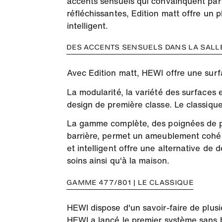
accents sensuels qui convainquent par u
réfléchissantes, Edition matt offre un 
intelligent.
DES ACCENTS SENSUELS DANS LA SALLE
Avec Edition matt, HEWI offre une surfa
La modularité, la variété des surfaces
design de première classe. Le classiq
La gamme complète, des poignées de po
barrière, permet un ameublement cohére
et intelligent offre une alternative de 
soins ainsi qu'à la maison.
GAMME 477/801 | LE CLASSIQUE
HEWI dispose d'un savoir-faire de plus
HEWI a lancé le premier système sans b