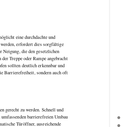
möglicht eine durchdachte und
werden, erfordert dies sorgfältige
r Neigung, die den gesetzlichen
n der Treppe oder Rampe angebracht
fen sollten deutlich erkennbar und
e Barrierefreiheit, sondern auch oft
en gerecht zu werden. Schnell und
en umfassenden barrierefreien Umbau
EINGANG BARRIEREFREI GESTALTEN
atische Türöffner, ausreichende
WEITERE THEMEN