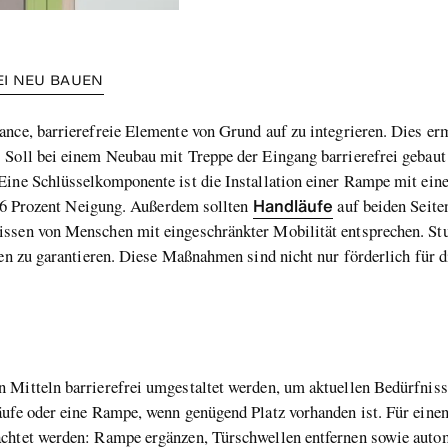
EI NEU BAUEN
ance, barrierefreie Elemente von Grund auf zu integrieren. Dies er
Soll bei einem Neubau mit Treppe der Eingang barrierefrei gebaut 
Eine Schlüsselkomponente ist die Installation einer Rampe mit eine
Handläufe
ls 6 Prozent Neigung. Außerdem sollten
auf beiden Seite
ssen von Menschen mit eingeschränkter Mobilität entsprechen. Stu
den zu garantieren. Diese Maßnahmen sind nicht nur förderlich für di
 Mitteln barrierefrei umgestaltet werden, um aktuellen Bedürfniss
äufe oder eine Rampe, wenn genügend Platz vorhanden ist. Für ein
achtet werden: Rampe ergänzen, Türschwellen entfernen sowie autom