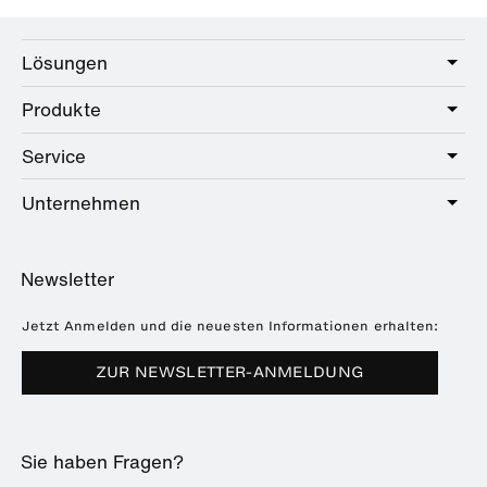
Lösungen
Produkte
Care
Public
Service
Sanitär
Hotel
Beschläge
Unternehmen
Serviceangebot
Education
Online-Katalog
Planung & Beratung
Über HEWI
Home
Händlersuche
Newsletter
Seminare
Referenzen
Broschüren & Kataloge
Presse
Jetzt Anmelden und die neuesten Informationen erhalten:
Downloads
Messetermine
ZUR NEWSLETTER-ANMELDUNG
Häufig gestellte Fragen
Nachhaltigkeit
Karriere & Ausbildung
Sie haben Fragen?
Kunststofftechnik