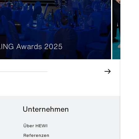
Sond
ING Awards 2025
2025
Unternehmen
Über HEWI
Referenzen