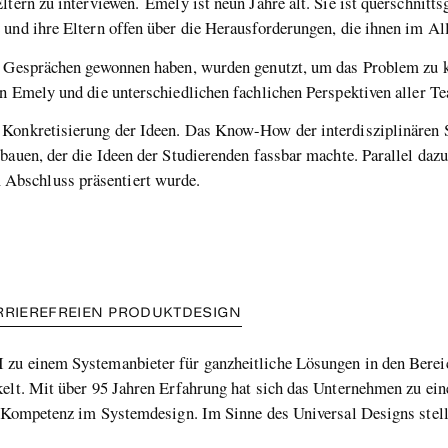
ltern zu interviewen. Emely ist neun Jahre alt. Sie ist querschnitt
 und ihre Eltern offen über die Herausforderungen, die ihnen im A
en Gesprächen gewonnen haben, wurden genutzt, um das Problem zu k
on Emely und die unterschiedlichen fachlichen Perspektiven aller T
 Konkretisierung der Ideen. Das Know-How der interdisziplinären S
bauen, der die Ideen der Studierenden fassbar machte. Parallel dazu
Abschluss präsentiert wurde.
ARRIEREFREIEN PRODUKTDESIGN
 zu einem Systemanbieter für ganzheitliche Lösungen in den Berei
kelt. Mit über 95 Jahren Erfahrung hat sich das Unternehmen zu ei
ür Kompetenz im Systemdesign. Im Sinne des Universal Designs stel