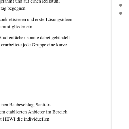
sgelähmt und auf einen Rollstuhl
BESCHREIBUNG
lltag begegnen.
WEITERE THEMEN
onkretisieren und erste Lösungsideen
eammitglieder ein.
tudienfächer konnte dabei gebündelt
 erarbeitete jede Gruppe eine kurze
chen Baubeschlag, Sanitär-
nem etablierten Anbieter im Bereich
lt HEWI die individuellen