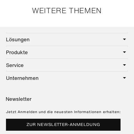
WEITERE THEMEN
Lösungen
Produkte
Care
Public
Service
Sanitär
Hotel
Beschläge
Unternehmen
Serviceangebot
Education
Online-Katalog
Planung & Beratung
Über HEWI
Home
Händlersuche
Newsletter
Seminare
Referenzen
Broschüren & Kataloge
Presse
Jetzt Anmelden und die neuesten Informationen erhalten:
Downloads
Messetermine
ZUR NEWSLETTER-ANMELDUNG
Häufig gestellte Fragen
Nachhaltigkeit