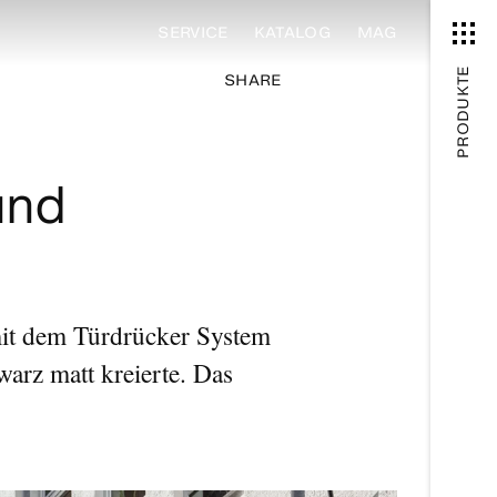
SERVICE
KATALOG
MAG
PRODUKTE
SHARE
und
 mit dem Türdrücker System
arz matt kreierte. Das