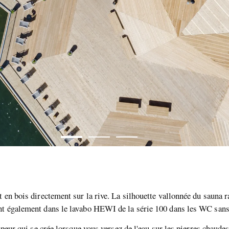
 en bois directement sur la rive. La silhouette vallonnée du sauna r
ent également dans le lavabo HEWI de la série 100 dans les WC sans
vapeur qui se crée lorsque vous versez de l'eau sur les pierres chaude