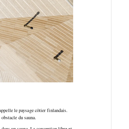
appelle le paysage côtier finlandais.
 obstacle du sauna.
s dans un sauna. La conception libre et