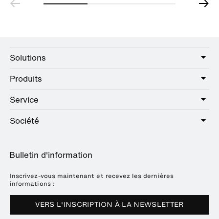
Solutions
Produits
Care
Public
Service
Sanitaire
Hotel
Quincaillerie
Société
Offre de services
Education
Catalogue en ligne
Planification et conseil
A propos de HEWI
Home
Expositions
Bulletin d'information
Brochures et catalogues
Références
Downloads
Presse
Inscrivez-vous maintenant et recevez les dernières
informations :
Dates des salons
VERS L'INSCRIPTION À LA NEWSLETTER
Durabilité