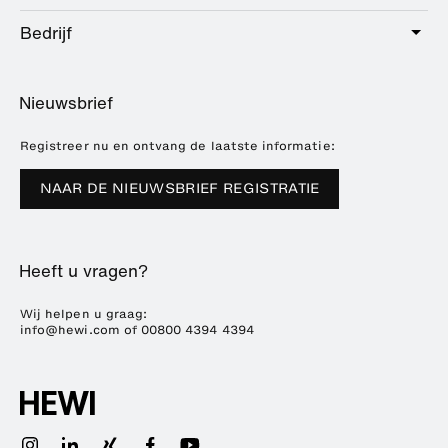
Hotel
Beslag
Bedrijf
Dienstenpakket
Education
Online catalogus
Planning en advies
Over HEWI
Home
Dealer zoeken
Nieuwsbrief
Brochures en catalogi
Referenties
Downloads
Pers
Registreer nu en ontvang de laatste informatie:
Beursdata
NAAR DE NIEUWSBRIEF REGISTRATIE
Duurzaamheid
Carrière
Heeft u vragen?
Wij helpen u graag:
info@hewi.com
of
00800 4394 4394