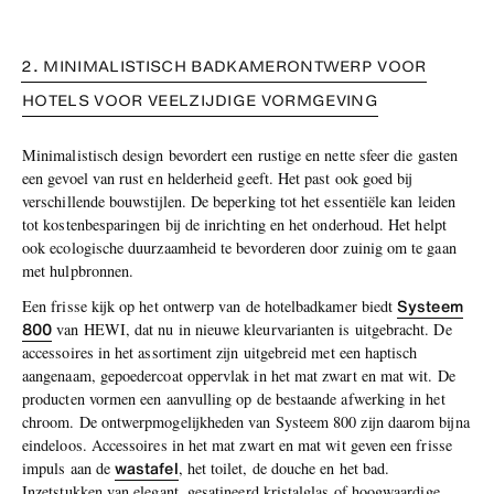
2. MINIMALISTISCH BADKAMERONTWERP VOOR
HOTELS VOOR VEELZIJDIGE VORMGEVING
Minimalistisch design bevordert een rustige en nette sfeer die gasten
een gevoel van rust en helderheid geeft. Het past ook goed bij
verschillende bouwstijlen. De beperking tot het essentiële kan leiden
tot kostenbesparingen bij de inrichting en het onderhoud. Het helpt
ook ecologische duurzaamheid te bevorderen door zuinig om te gaan
met hulpbronnen.
Systeem
Een frisse kijk op het ontwerp van de hotelbadkamer biedt
800
van HEWI, dat nu in nieuwe kleurvarianten is uitgebracht. De
accessoires in het assortiment zijn uitgebreid met een haptisch
aangenaam, gepoedercoat oppervlak in het mat zwart en mat wit. De
producten vormen een aanvulling op de bestaande afwerking in het
chroom. De ontwerpmogelijkheden van Systeem 800 zijn daarom bijna
eindeloos. Accessoires in het mat zwart en mat wit geven een frisse
wastafel
impuls aan de
, het toilet, de douche en het bad.
Inzetstukken van elegant, gesatineerd kristalglas of hoogwaardige