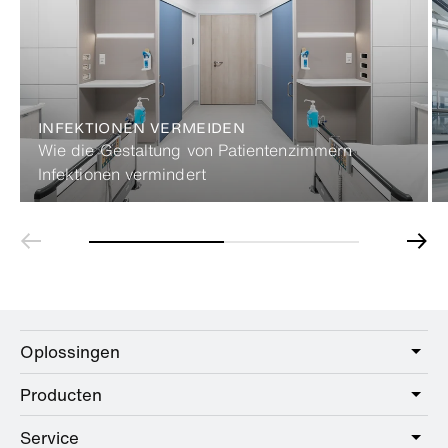
INFEKTIONEN VERMEIDEN
Wie die Gestaltung von Patientenzimmern
Infektionen vermindert
Oplossingen
Producten
Care
Public
Service
Sanitair