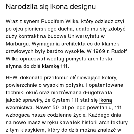
Narodziła się ikona designu
Wraz z synem Rudolfem Wilke, który odziedziczył
po ojcu pionierskiego ducha, udało mu się zdobyć
duży kontrakt na budowę Uniwersytetu w
Marburgu. Wymagania architekta co do klamek
drzwiowych były bardzo wysokie. W 1969 r. Rudolf
Wilke opracował według pomysłu architekta
słynną do dziś
klamkę 111
.
HEWI dokonało przełomu: olśniewające kolory,
powierzchnie o wysokim połysku i opatentowane
techniki okuć oraz niezrównana długotrwała
jakość sprawiły, że System 111 stał się
ikoną
wzornictwa
. Nawet 50 lat po jego powstaniu, 111
wzbogaca nasze codzienne życie. Każdego dnia
na nowo masz w ręku kawałek historii architektury
z tym klasykiem, który do dziś można znaleźć w