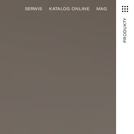
SERWIS
KATALOG ONLINE
MAG
PRODUKTY