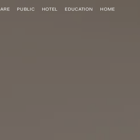
ARE
PUBLIC
HOTEL
EDUCATION
HOME