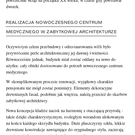
powszechne wciąż na początku XX wieku, w czasie gdy powstawał
dworek.
REALIZACJA NOWOCZESNEGO CENTRUM
MEDYCZNEGO W ZABYTKOWEJ ARCHITEKTURZE
Oczywistym celem przebudowy i odrestaurowania willi było
przywrócenie perle architektonicznej jej dawnej świetności.
Równocześnie jednak, budynek miał zostać oddany na nowo do
użytku: cały obiekt dostosowano do potrzeb nowoczesnego centrum
medycznego.
W skomplikowanym procesie renowacji, wyjątkowy charakter
pensjonatu nie mógł zostać pominięty. Elementy dekoracyjne
drewnianych fasad, podobnie jak wnętrza, należą przecież do skarbów
zabytkowej architektury.
Nowa koncepcja kładzie nacisk na harmonię z otaczającą przyrodą -
także dzięki charakterystycznym, rozległym werandom ulokowanym
na końcu każdego skrzydła budynku. Duże płaszczyzny szkła, lekkie
drewniane konstrukcje nawiązujące do oryginalnego stylu, zacierają