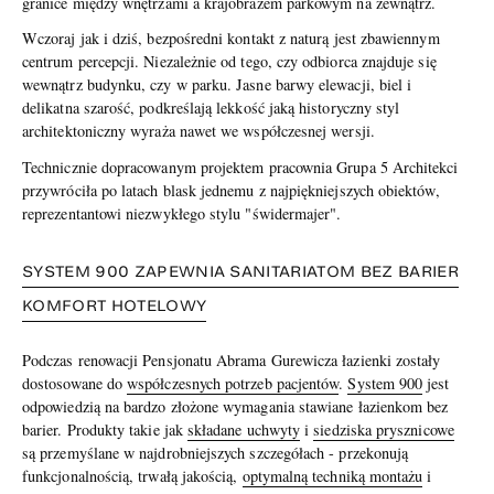
granice między wnętrzami a krajobrazem parkowym na zewnątrz.
Wczoraj jak i dziś, bezpośredni kontakt z naturą jest zbawiennym
centrum percepcji. Niezależnie od tego, czy odbiorca znajduje się
wewnątrz budynku, czy w parku. Jasne barwy elewacji, biel i
delikatna szarość, podkreślają lekkość jaką historyczny styl
architektoniczny wyraża nawet we współczesnej wersji.
Technicznie dopracowanym projektem pracownia Grupa 5 Architekci
przywróciła po latach blask jednemu z najpiękniejszych obiektów,
reprezentantowi niezwykłego stylu "świdermajer".
SYSTEM 900 ZAPEWNIA SANITARIATOM BEZ BARIER
KOMFORT HOTELOWY
Podczas renowacji Pensjonatu Abrama Gurewicza łazienki zostały
dostosowane do
współczesnych potrzeb pacjentów
.
System 900
jest
odpowiedzią na bardzo złożone wymagania stawiane łazienkom bez
barier. Produkty takie jak
składane uchwyty
i
siedziska prysznicowe
są przemyślane w najdrobniejszych szczegółach - przekonują
funkcjonalnością, trwałą jakością,
optymalną techniką montażu
i