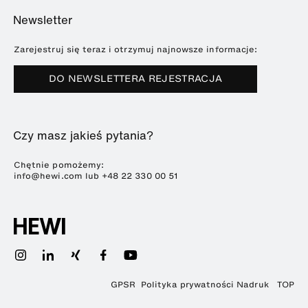
O HEWI
Home
Wystawy
Newsletter
Broszury i katalogi
Referencje
Downloads
Prasa
Zarejestruj się teraz i otrzymuj najnowsze informacje:
Terminy targów
DO NEWSLETTERA REJESTRACJA
Zrównoważony rozwój
Kariera
Czy masz jakieś pytania?
Chętnie pomożemy:
info@hewi.com lub
+48 22 330 00 51
GPSR
Polityka prywatności
Nadruk
TOP