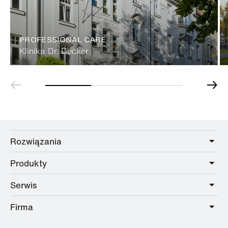
PROFESSIONAL CARE
Klinika Dr. Decker
Rozwiązania
Produkty
Care
Public
Serwis
Łazienki
Hotel
Okucia
Firma
Oferta usług
Education
Katalog Online
Planowanie i doradztwo