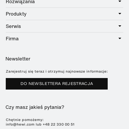
Rozwiązania
Produkty
Care
Public
Serwis
Łazienki
Hotel
Okucia
Firma
Oferta usług
Education
Katalog Online
Planowanie i doradztwo
O HEWI
Home
Wystawy
Newsletter
Broszury i katalogi
Referencje
Downloads
Prasa
Zarejestruj się teraz i otrzymuj najnowsze informacje:
Terminy targów
DO NEWSLETTERA REJESTRACJA
Zrównoważony rozwój
Kariera
Czy masz jakieś pytania?
Chętnie pomożemy:
info@hewi.com lub
+48 22 330 00 51