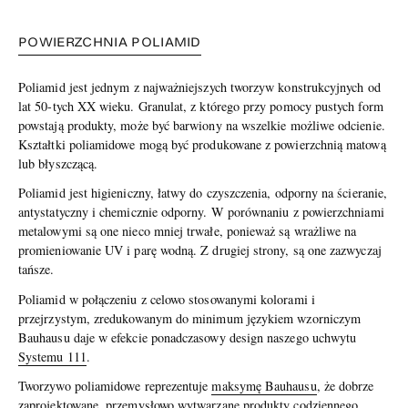
POWIERZCHNIA POLIAMID
Poliamid jest jednym z najważniejszych tworzyw konstrukcyjnych od
lat 50-tych XX wieku. Granulat, z którego przy pomocy pustych form
powstają produkty, może być barwiony na wszelkie możliwe odcienie.
Kształtki poliamidowe mogą być produkowane z powierzchnią matową
lub błyszczącą.
Poliamid jest higieniczny, łatwy do czyszczenia, odporny na ścieranie,
antystatyczny i chemicznie odporny. W porównaniu z powierzchniami
metalowymi są one nieco mniej trwałe, ponieważ są wrażliwe na
promieniowanie UV i parę wodną. Z drugiej strony, są one zazwyczaj
tańsze.
Poliamid w połączeniu z celowo stosowanymi kolorami i
przejrzystym, zredukowanym do minimum językiem wzorniczym
Bauhausu daje w efekcie ponadczasowy design naszego uchwytu
Systemu 111
.
Tworzywo poliamidowe reprezentuje
maksymę Bauhausu
, że dobrze
zaprojektowane, przemysłowo wytwarzane produkty codziennego