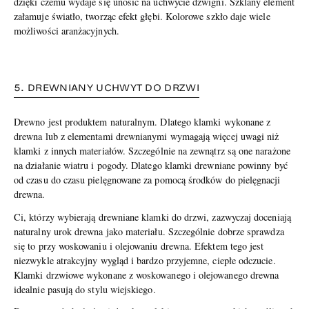
dzięki czemu wydaje się unosić na uchwycie dźwigni. Szklany element
załamuje światło, tworząc efekt głębi. Kolorowe szkło daje wiele
możliwości aranżacyjnych.
5. DREWNIANY UCHWYT DO DRZWI
Drewno jest produktem naturalnym. Dlatego klamki wykonane z
drewna lub z elementami drewnianymi wymagają więcej uwagi niż
klamki z innych materiałów. Szczególnie na zewnątrz są one narażone
na działanie wiatru i pogody. Dlatego klamki drewniane powinny być
od czasu do czasu pielęgnowane za pomocą środków do pielęgnacji
drewna.
Ci, którzy wybierają drewniane klamki do drzwi, zazwyczaj doceniają
naturalny urok drewna jako materiału. Szczególnie dobrze sprawdza
się to przy woskowaniu i olejowaniu drewna. Efektem tego jest
niezwykle atrakcyjny wygląd i bardzo przyjemne, ciepłe odczucie.
Klamki drzwiowe wykonane z woskowanego i olejowanego drewna
idealnie pasują do stylu wiejskiego.