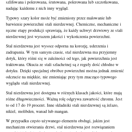
szlifowana i polerowana, śrutowana, polerowana lub szczotkowana,
nadając każdemu z nich inny wygląd.
Typowy szary kolor może być zmieniony przez malowanie lub
barwienie powierzchni stali nierdzewnej. Chemiczne, mechaniczne i
ręczne etapy produkcji sprawiają, że każdy uchwyt drzwiowy ze stali
nierdzewnej jest wyrazem jakości i wykończenia powierzchni.
Stal nierdzewna jest wysoce odporna na korozję, uderzenia i
zadrapania. W tym samym czasie, stal nierdzewna ma przyjemny
dotyk, który różni się w zależności od tego, jak powierzchnia jest
traktowana. Okucia ze stali szlachetnej są z reguły dość chłodne w
dotyku. Dzięki specjalnej obróbce powierzchni można jednak zmienić
odczucie na miękkie, nie zmieniając przy tym znacząco typowego
wyglądu stali nierdzewnej.
Stal nierdzewna jest dostępna w różnych klasach jakości, które mają
różne długowieczności. Ważną rolę odgrywa zawartość chromu. Jest
to od 17 do 19 procent. Inne składniki stali nierdzewnej są żelazo,
nikiel, molibden, wanad lub mangan.
W przypadku często używanego elementu obsługi, jakim jest
mechanizm otwierania drzwi, stal nierdzewna jest rozwiązaniem