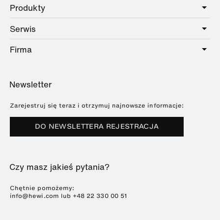
Produkty
Care
Public
Serwis
Łazienki
Hotel
Okucia
Firma
Oferta usług
Education
Katalog Online
Planowanie i doradztwo
O HEWI
Home
Wystawy
Newsletter
Broszury i katalogi
Referencje
Downloads
Prasa
Zarejestruj się teraz i otrzymuj najnowsze informacje:
Terminy targów
DO NEWSLETTERA REJESTRACJA
Zrównoważony rozwój
Kariera
Czy masz jakieś pytania?
Chętnie pomożemy:
info@hewi.com lub
+48 22 330 00 51