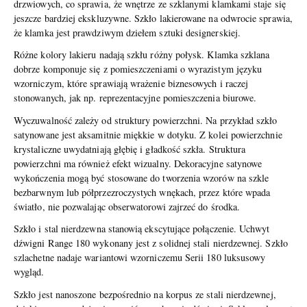
drzwiowych, co sprawia, że wnętrze ze szklanymi klamkami staje się
jeszcze bardziej ekskluzywne. Szkło lakierowane na odwrocie sprawia,
że klamka jest prawdziwym dziełem sztuki designerskiej.
Różne kolory lakieru nadają szkłu różny połysk. Klamka szklana
dobrze komponuje się z pomieszczeniami o wyrazistym języku
wzorniczym, które sprawiają wrażenie biznesowych i raczej
stonowanych, jak np. reprezentacyjne pomieszczenia biurowe.
Wyczuwalność zależy od struktury powierzchni. Na przykład szkło
satynowane jest aksamitnie miękkie w dotyku. Z kolei powierzchnie
krystaliczne uwydatniają głębię i gładkość szkła. Struktura
powierzchni ma również efekt wizualny. Dekoracyjne satynowe
wykończenia mogą być stosowane do tworzenia wzorów na szkle
bezbarwnym lub półprzezroczystych wnękach, przez które wpada
światło, nie pozwalając obserwatorowi zajrzeć do środka.
Szkło i stal nierdzewna stanowią ekscytujące połączenie. Uchwyt
dźwigni Range 180 wykonany jest z solidnej stali nierdzewnej. Szkło
szlachetne nadaje wariantowi wzorniczemu Serii 180 luksusowy
wygląd.
Szkło jest nanoszone bezpośrednio na korpus ze stali nierdzewnej,