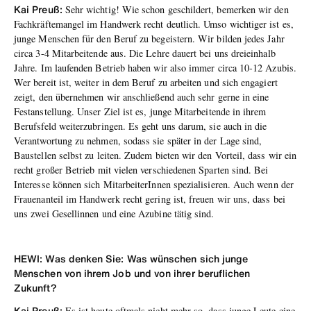
Kai Preuß:
Sehr wichtig! Wie schon geschildert, bemerken wir den
Fachkräftemangel im Handwerk recht deutlich. Umso wichtiger ist es,
junge Menschen für den Beruf zu begeistern. Wir bilden jedes Jahr
circa 3-4 Mitarbeitende aus. Die Lehre dauert bei uns dreieinhalb
Jahre. Im laufenden Betrieb haben wir also immer circa 10-12 Azubis.
Wer bereit ist, weiter in dem Beruf zu arbeiten und sich engagiert
zeigt, den übernehmen wir anschließend auch sehr gerne in eine
Festanstellung. Unser Ziel ist es, junge Mitarbeitende in ihrem
Berufsfeld weiterzubringen. Es geht uns darum, sie auch in die
Verantwortung zu nehmen, sodass sie später in der Lage sind,
Baustellen selbst zu leiten. Zudem bieten wir den Vorteil, dass wir ein
recht großer Betrieb mit vielen verschiedenen Sparten sind. Bei
Interesse können sich MitarbeiterInnen spezialisieren. Auch wenn der
Frauenanteil im Handwerk recht gering ist, freuen wir uns, dass bei
uns zwei Gesellinnen und eine Azubine tätig sind.
HEWI: Was denken Sie: Was wünschen sich junge
Menschen von ihrem Job und von ihrer beruflichen
Zukunft?
Kai Preuß:
Es ist heute oftmals nicht mehr so, dass junge Leute eine