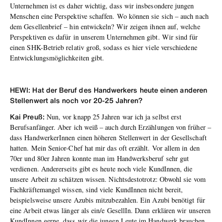
Unternehmen ist es daher wichtig, dass wir insbesondere jungen
Menschen eine Perspektive schaffen. Wo können sie sich – auch nach
dem Gesellenbrief – hin entwickeln? Wir zeigen ihnen auf, welche
Perspektiven es dafür in unserem Unternehmen gibt. Wir sind für
einen SHK-Betrieb relativ groß, sodass es hier viele verschiedene
Entwicklungsmöglichkeiten gibt.
HEWI: Hat der Beruf des Handwerkers heute einen anderen
Stellenwert als noch vor 20-25 Jahren?
Kai Preuß:
Nun, vor knapp 25 Jahren war ich ja selbst erst
Berufsanfänger. Aber ich weiß – auch durch Erzählungen von früher –
dass HandwerkerInnen einen höheren Stellenwert in der Gesellschaft
hatten. Mein Senior-Chef hat mir das oft erzählt. Vor allem in den
70er und 80er Jahren konnte man im Handwerksberuf sehr gut
verdienen. Andererseits gibt es heute noch viele KundInnen, die
unsere Arbeit zu schätzen wissen. Nichtsdestotrotz: Obwohl sie vom
Fachkräftemangel wissen, sind viele KundInnen nicht bereit,
beispielsweise unsere Azubis mitzubezahlen. Ein Azubi benötigt für
eine Arbeit etwas länger als ein/e GesellIn. Dann erklären wir unseren
KundInnen gerne, dass wir die jungen Leute im Handwerk brauchen.