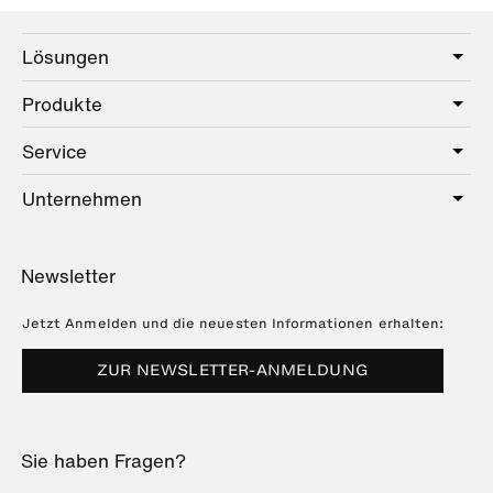
Lösungen
Produkte
Care
Public
Service
Sanitär
Hotel
Beschläge
Unternehmen
Serviceangebot
Education
Online-Katalog
Planung & Beratung
Über HEWI
Home
Händlersuche
Newsletter
Seminare
Referenzen
Broschüren & Kataloge
Presse
Jetzt Anmelden und die neuesten Informationen erhalten:
Downloads
Messetermine
ZUR NEWSLETTER-ANMELDUNG
Häufig gestellte Fragen
Nachhaltigkeit
Karriere & Ausbildung
Sie haben Fragen?
Kunststofftechnik